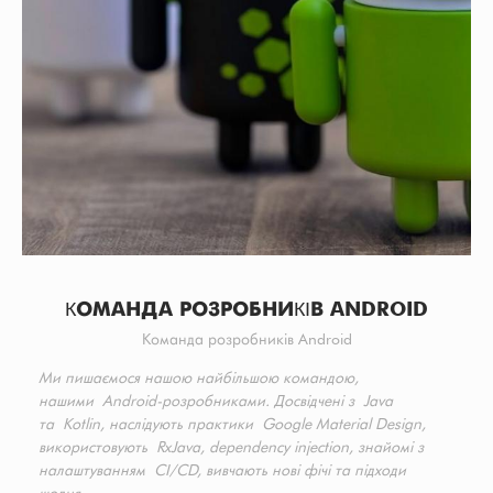
КОМАНДА РОЗРОБНИКІВ ANDROID
Команда розробників Android
Ми пишаємося нашою найбільшою командою,
нашими Android-розробниками. Досвідчені з Java
та Kotlin, наслідують практики Google Material Design,
використовують RxJava, dependency injection, знайомі з
налаштуванням CI/CD, вивчають нові фічі та підходи