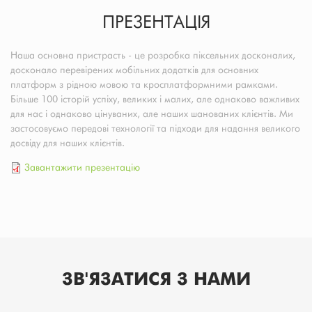
ПРЕЗЕНТАЦІЯ
Наша основна пристрасть - це розробка піксельних досконалих,
досконало перевірених мобільних додатків для основних
платформ з рідною мовою та кросплатформними рамками.
Більше 100 історій успіху, великих і малих, але однаково важливих
для нас і однаково цінуваних, але наших шанованих клієнтів. Ми
застосовуємо передові технології та підходи для надання великого
досвіду для наших клієнтів.
Завантажити презентацію
ЗВ'ЯЗАТИСЯ З НАМИ