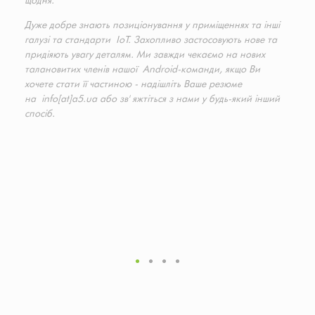
щодня.
Дуже добре знають позиціонування у приміщеннях та інші
галузі та стандарти IoT. Захопливо застосовують нове та
придіяють увагу деталям. Ми завжди чекаємо на нових
талановитих членів нашої Android-команди, якщо Ви
хочете стати її частиною - надішліть Ваше резюме
на info[at]a5.ua або зв' яжтіться з нами у будь-який інший
спосіб.