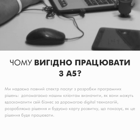
ЧОМУ
ВИГІДНО ПРАЦЮВАТИ
З A5?
Ми надаємо повний спектр послуг з розробки програмних
рішень: допомагаємо нашим клієнтам визначити, як вони можуть
вдосконалити свій бізнес за доромогою digital технологій,
розробляємо рішення и будуємо карту розвитку, що показує, як це
рішення буде працювати.