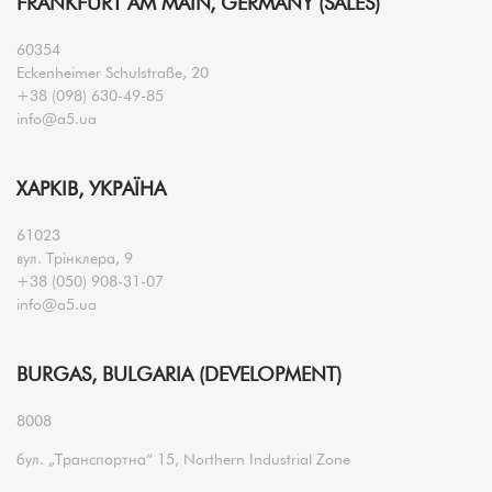
FRANKFURT AM MAIN, GERMANY (SALES)
60354
Eckenheimer Schulstraße, 20
+38 (098) 630-49-85
info@a5.ua
ХАРКІВ, УКРАЇНА
61023
вул. Трінклера, 9
+38 (050) 908-31-07
info@a5.ua
BURGAS, BULGARIA (DEVELOPMENT)
8008
бул. „Транспортна“ 15, Northern Industrial Zone