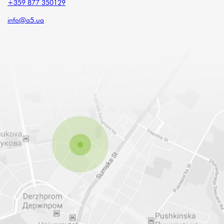
+359 877 350129
info@a5.ua