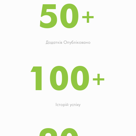
50
Додатків Опубліковано
100
Історій успіху