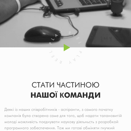
СТАТИ ЧАСТИНОЮ
НАШОЇ КОМАНДИ
Деякі із наших співробітників - аспіранти, з самого початку
компанія була створена саме для того, щоб надати талановитій
молоді можливість поєднувати наукову діяльньсть з розробкой
програмного зобеспечення. Тож ми готові обміняти гнучкий