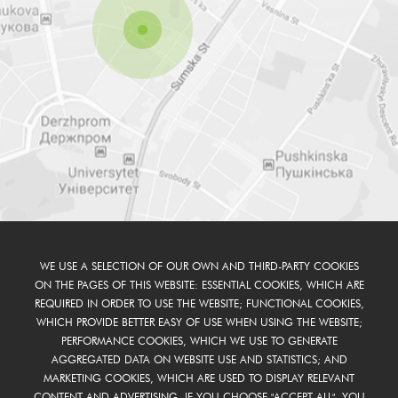
WE USE A SELECTION OF OUR OWN AND THIRD-PARTY COOKIES
ON THE PAGES OF THIS WEBSITE: ESSENTIAL COOKIES, WHICH ARE
REQUIRED IN ORDER TO USE THE WEBSITE; FUNCTIONAL COOKIES,
WHICH PROVIDE BETTER EASY OF USE WHEN USING THE WEBSITE;
PERFORMANCE COOKIES, WHICH WE USE TO GENERATE
AGGREGATED DATA ON WEBSITE USE AND STATISTICS; AND
MARKETING COOKIES, WHICH ARE USED TO DISPLAY RELEVANT
CONTENT AND ADVERTISING. IF YOU CHOOSE "ACCEPT ALL", YOU