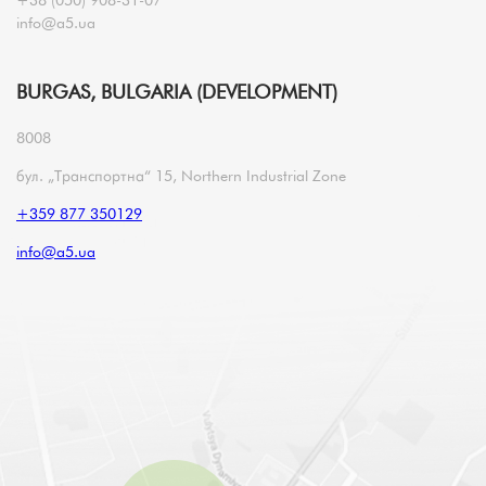
info@a5.ua
BURGAS, BULGARIA (DEVELOPMENT)
8008
бул. „Транспортна“ 15, Northern Industrial Zone
+359 877 350129
info@a5.ua