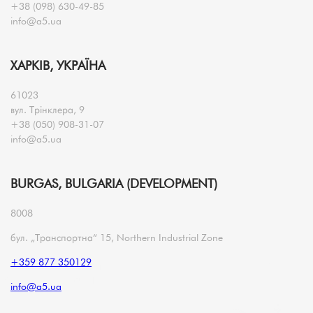
+38 (098) 630-49-85
info@a5.ua
ХАРКІВ, УКРАЇНА
61023
вул. Трінклера, 9
+38 (050) 908-31-07
info@a5.ua
BURGAS, BULGARIA (DEVELOPMENT)
8008
бул. „Транспортна“ 15, Northern Industrial Zone
+359 877 350129
info@a5.ua