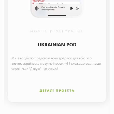
MOBILE DEVELOPMENT
UKRAINIAN POD
Ми з гордістю представляємо додаток для всіх, хто
вивчає українську мову як іноземну! І скажемо вам наше
українське "Дякую" - дякуємо!
ДЕТАЛІ ПРОЕКТА