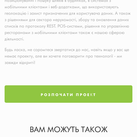
позиціонуванні і пошуку шляхів в будинках, в системах з
мобільними клієнтами і веб-додатками, що використовують
геолокацію і захист призначених для користувача даних. А також
з рішеннями для сектора нерухомості, збору та оновлення даних
списків по протоколу REST. POS-системи, рішення по управлінню
ресторанами з мобільними клієнтами також є нашою сферою
діяльності.
Будь ласка, не соромтеся звертатися до нас, навіть якщо у вас ще
немає проекту, але ви хочете поговорити про технології - ми
завжди відкриті!
РОЗПОЧАТИ ПРОЕКТ
ВАМ МОЖУТЬ ТАКОЖ