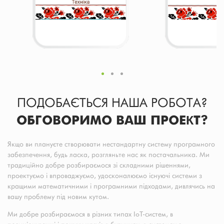
ПОДОБАЄТЬСЯ НАША РОБОТА?
ОБГОВОРИМО ВАШ ПРОЕКТ?
Якщо ви плануєте створювати нестандартну систему програмного
забезпечення, будь ласка, розгляньте нас як постачальника. Ми
традиційно добре розбираємося зі складними рішеннями,
проектуємо і впроваджуємо, удосконалюємо існуючі системи з
кращими математичними і програмними підходами, дивлячись на
вашу проблему під новим кутом.
Ми добре розбираємося в різних типах IoT-систем, в