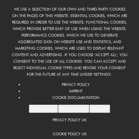
WE USE A SELECTION OF OUR OWN AND THIRD-PARTY COOKIES
ON THE PAGES OF THIS WEBSITE: ESSENTIAL COOKIES, WHICH ARE
REQUIRED IN ORDER TO USE THE WEBSITE; FUNCTIONAL COOKIES,
WHICH PROVIDE BETTER EASY OF USE WHEN USING THE WEBSITE;
PERFORMANCE COOKIES, WHICH WE USE TO GENERATE
AGGREGATED DATA ON WEBSITE USE AND STATISTICS; AND
MARKETING COOKIES, WHICH ARE USED TO DISPLAY RELEVANT
CONTENT AND ADVERTISING. IF YOU CHOOSE "ACCEPT ALL", YOU
CONSENT TO THE USE OF ALL COOKIES. YOU CAN ACCEPT AND
REJECT INDIVIDUAL COOKIE TYPES AND REVOKE YOUR CONSENT
FOR THE FUTURE AT ANY TIME UNDER "SETTINGS".
PRIVACY POLICY
IMPRINT
COOKIE DOCUMENTATION
Налаштування
Заборонити всі
Accept all
PRIVACY POLICY UK
FOOTER
UK
COOKIE POLICY UK