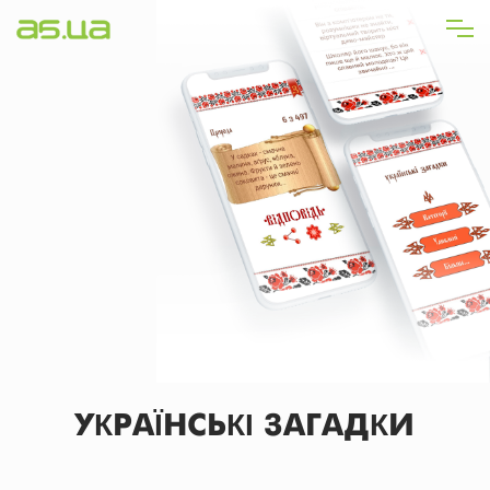
Перейти
до
основного
вмісту
УКРАЇНСЬКІ ЗАГАДКИ