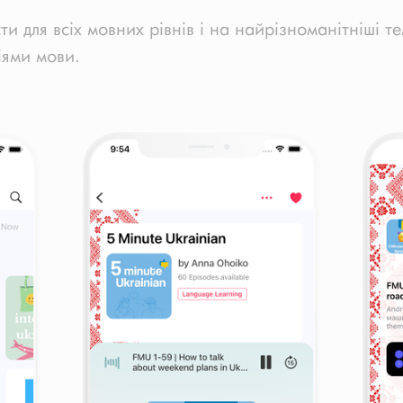
и для всіх мовних рівнів і на найрізноманітніші те
іями мови.