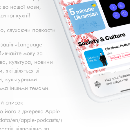
с до нашої мови,
мачної кухні!
ло, слухаючи подкасти
зація «Language
Вивчайте мову за
ва, культура, новини
 які діляться зі
и, культурними
ьма іншими темами.
й список
о його з джерела Apple
data/en/apple-podcasts/)
астів відповідно до