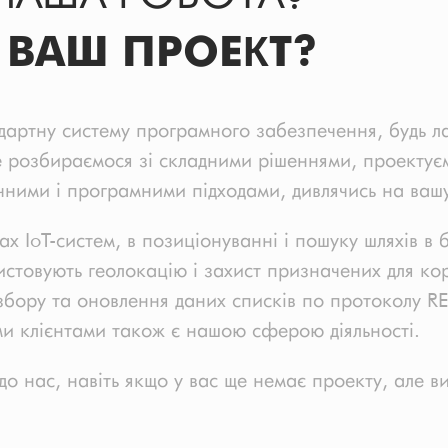
ВАШ ПРОЕКТ?
артну систему програмного забезпечення, будь ла
 розбираємося зі складними рішеннями, проектує
чними і програмними підходами, дивлячись на вашу
х IoT-систем, в позиціонуванні і пошуку шляхів в 
истовують геолокацію і захист призначених для ко
збору та оновлення даних списків по протоколу R
и клієнтами також є нашою сферою діяльності.
до нас, навіть якщо у вас ще немає проекту, але ви