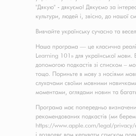
"Дякую" - дякуємо! Дякуємо за інтере
культури, людей і, звісно, до нашої с
Вивчайте українську сучасно та весе
Наша програма — це класична реалі
Learning 101» для української мови. 
допомогою подкастів зі списком – мо
тощо. Пориньте в мову з носіями мови,
слухачами своїми мовними навичкам
моментами, оглядами новин та багат
Програма має попередньо визначени
рекомендованих подкастів (ми берем
https://www.apple.com/legal/privacy/
і дозволяє вам керувати списком подк