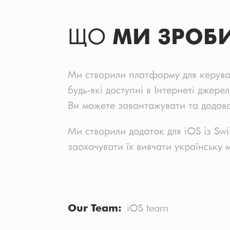
ЩО
МИ ЗРОБ
Ми створили платформу для керува
будь-які доступні в Інтернеті джер
Ви можете завантажувати та додава
Ми створили додаток для iOS із Swi
заохочувати їх вивчати українську 
Our Team
iOS team