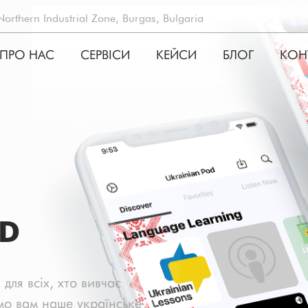
rthern Industrial Zone, Burgas, Bulgaria
ПРО НАС
СЕРВIСИ
КЕЙСИ
БЛОГ
КОН
ATION
OD
для всіх, хто вивчає
емо вам наше українське