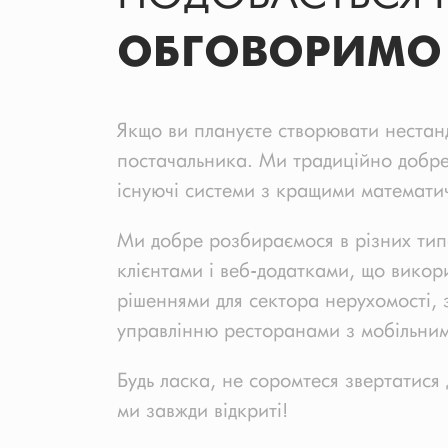
ОБГОВОРИМО 
Якщо ви плануєте створювати нестанд
постачальника. Ми традиційно добре
існуючі системи з кращими математи
Ми добре розбираємося в різних типа
клієнтами і веб-додатками, що викор
рішеннями для сектора нерухомості, 
управлінню ресторанами з мобільним
Будь ласка, не соромтеся звертатися 
ми завжди відкриті!