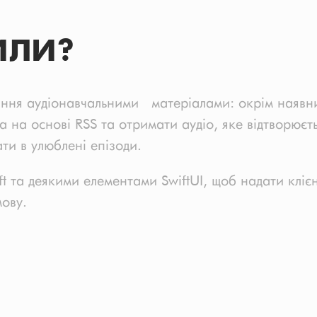
ИЛИ?
ння аудіонавчальними матеріалами: окрім наявних
ела на основі RSS та отримати аудіо, яке відтворює
ти в улюблені епізоди.
ft та деякими елементами SwiftUI, щоб надати клі
мову.