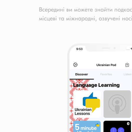
Всередині ви можете знайти подкаст
місцеві та міжнародні, озвучені нос