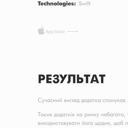
Technologies
Swift
РЕЗУЛЬТАТ
Сучасний вигляд додатка спонукає л
Таких додатків на ринку небагато, 
використовувати його щодня, щоб п