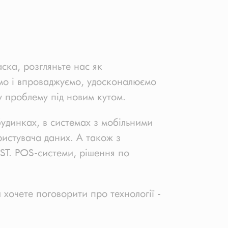
ска, розгляньте нас як
мо і впроваджуємо, удосконалюємо
 проблему під новим кутом.
будинках, в системах з мобільними
ристувача даних. А також з
EST. POS-системи, рішення по
 хочете поговорити про технології -