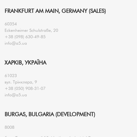
FRANKFURT AM MAIN, GERMANY (SALES)
60354
Eckenheimer Schulstraße, 20
+38 (098) 630-49-85
info@a5.ua
ХАРКІВ, УКРАЇНА
61023
вул. Трінклера, 9
+38 (050) 908-31-07
info@a5.ua
BURGAS, BULGARIA (DEVELOPMENT)
8008