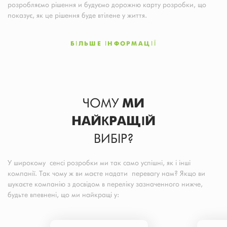
розробляємо рішення и будуємо дорожню карту розробки, що
показує, як це рішення буде втілене у життя.
БІЛЬШЕ ІНФОРМАЦІЇ
ЧОМУ
МИ
НАЙКРАЩІЙ
ВИБІР?
У широкому сенсі розробки ми так само успішні, як і інші
компанії. Так чому ж ви маєте надати перевагу нам? Якщо ви
шукаєте компанію з досвідом в переліку зазначенного нижче,
будьте впевнені, що ми найкращі у: