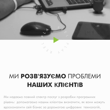
МИ
РОЗВ'ЯЗУЄМО
ПРОБЛЕМИ
НАШИХ КЛІЄНТІВ
Ми надаємо повний спектр послуг з розробки програмних
рішень: допомагаємо нашим клієнтам визначити, як вони можуть
вдосконалити свій бізнес за доромогою цифрових технологій,