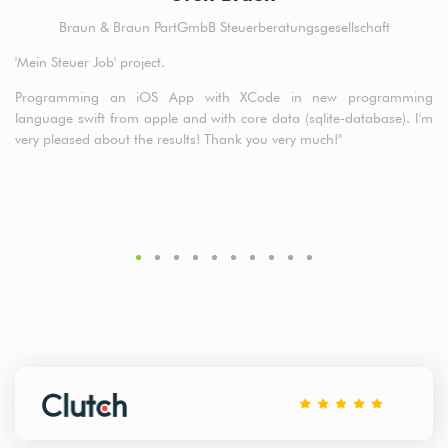
Braun & Braun PartGmbB Steuerberatungsgesellschaft
nds
'Mein Steuer Job' project.
Fi
the
Programming an iOS App with XCode in new programming
Qu
eam
language swift from apple and with core data (sqlite-database). I'm
ing
very pleased about the results! Thank you very much!"
hed
 no
.