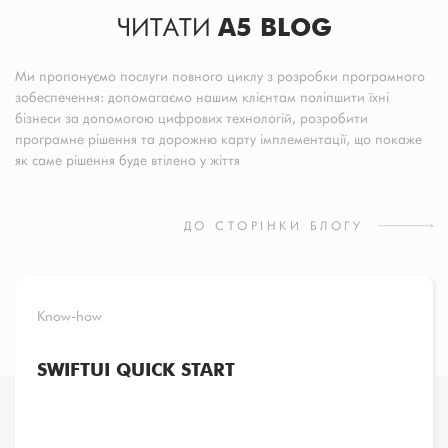
ЧИТАТИ
A5 BLOG
Ми пропонуємо послуги повного циклу з розробки програмного
зобеспечення: допомагаємо нашим клієнтам поліпшити їхні
бізнеси за допомогою цифрових технологій, розробити
програмне рішення та дорожню карту імплементації, що покаже
як саме рішення буде втілено у жіття
ДО СТОРІНКИ БЛОГУ
Know-how
SWIFTUI QUICK START