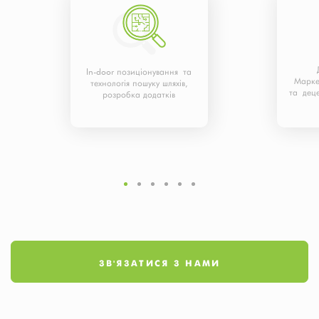
In-door позиціонування та
Марке
технологія пошуку шляхів,
та деце
розробка додатків
ЗВ'ЯЗАТИСЯ З НАМИ