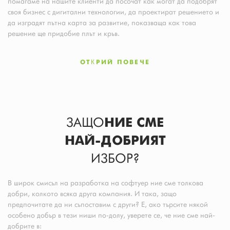
помагаме на нашите клиенти да посочат как могат да подобрят
своя бизнес с дигитални технологии, да проектират решението и
да изградят пътна карта за развитие, показваща как това
решение ще придобие плът и кръв.
ОТКРИЙ ПОВЕЧЕ
ЗАЩО
НИЕ СМЕ
НАЙ-ДОБРИЯТ
ИЗБОР?
В широк смисъл на разработка на софтуер ние сме толкова
добри, колкото всяка друга компания. И така, защо
предпочитате да ни съпоставим с други? Е, ако търсите някой
особено добър в тези ниши по-долу, уверете се, че ние сме най-
добрите в: