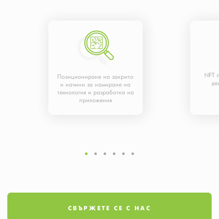
NFT 
Позициониране на закрито
де
и начини за намиране на
технология и разработка на
приложения
СВЪРЖЕТЕ СЕ С НАС