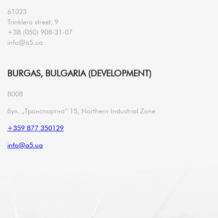
61023
Trinklera street, 9
+38 (050) 908-31-07
info@a5.ua
BURGAS, BULGARIA (DEVELOPMENT)
8008
бул. „Транспортна“ 15, Northern Industrial Zone
+359 877 350129
info@a5.ua