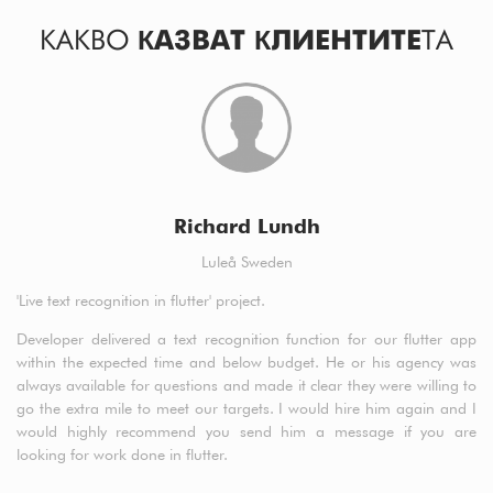
КАКВО
КАЗВАТ КЛИЕНТИТЕ
ТА
Richard Lundh
Luleå Sweden
'Live text recognition in flutter' project.
a5
cl
Developer delivered a text recognition function for our flutter app
t
within the expected time and below budget. He or his agency was
de
always available for questions and made it clear they were willing to
fr
go the extra mile to meet our targets. I would hire him again and I
would highly recommend you send him a message if you are
looking for work done in flutter.