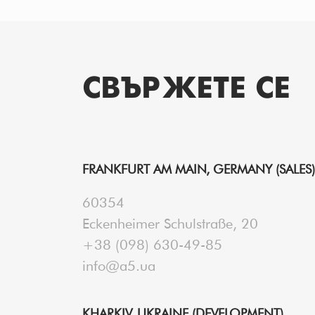
PAGINATION
СВЪРЖЕТЕ СЕ
FRANKFURT AM MAIN, GERMANY (SALES)
60354
Eckenheimer Schulstraße, 20
+38 (098) 630-49-85
info@a5.ua
KHARKIV, UKRAINE (DEVELOPMENT)