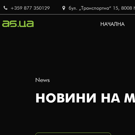
Skip
+359 877 350129
бул. „Транспортна“ 15, 8008 No
to
main
НАЧАЛНА
content
MAIN
NAVIG
BG
News
НОВИНИ НА М