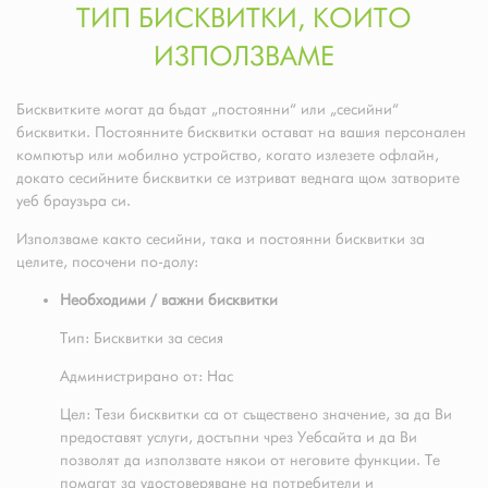
ТИП БИСКВИТКИ, КОИТО
ИЗПОЛЗВАМЕ
Бисквитките могат да бъдат „постоянни“ или „сесийни“
бисквитки. Постоянните бисквитки остават на вашия персонален
компютър или мобилно устройство, когато излезете офлайн,
докато сесийните бисквитки се изтриват веднага щом затворите
уеб браузъра си.
Използваме както сесийни, така и постоянни бисквитки за
целите, посочени по-долу:
Необходими / важни бисквитки
Тип: Бисквитки за сесия
Администрирано от: Нас
Цел: Тези бисквитки са от съществено значение, за да Ви
предоставят услуги, достъпни чрез Уебсайта и да Ви
позволят да използвате някои от неговите функции. Те
помагат за удостоверяване на потребители и