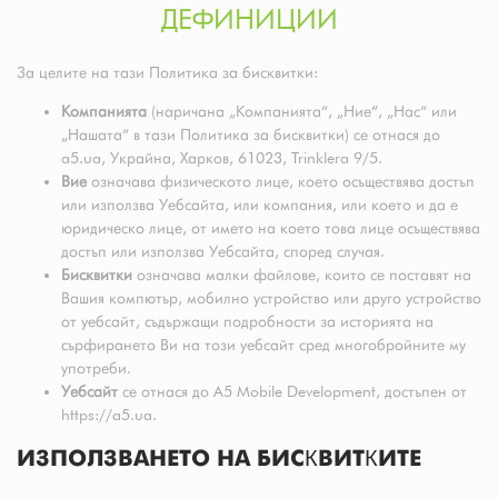
ДЕФИНИЦИИ
За целите на тази Политика за бисквитки:
Компанията
(наричана „Компанията“, „Ние“, „Нас“ или
„Нашата“ в тази Политика за бисквитки) се отнася до
a5.ua, Украйна, Харков, 61023, Trinklera 9/5.
Вие
означава физическото лице, което осъществява достъп
или използва Уебсайта, или компания, или което и да е
юридическо лице, от името на което това лице осъществява
достъп или използва Уебсайта, според случая.
Бисквитки
означава малки файлове, които се поставят на
Вашия компютър, мобилно устройство или друго устройство
от уебсайт, съдържащи подробности за историята на
сърфирането Ви на този уебсайт сред многобройните му
употреби.
Уебсайт
се отнася до A5 Mobile Development, достъпен от
https://a5.ua.
ИЗПОЛЗВАНЕТО НА БИСКВИТКИТЕ