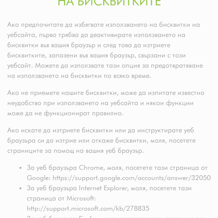
НА БИСКВИТКИТЕ
Ако предпочитате да избягвате използването на бисквитки на
уебсайта, първо трябва да деактивирате използването на
бисквитки във вашия браузър и след това да изтриете
бисквитките, запазени във вашия браузър, свързани с този
уебсайт. Можете да използвате тази опция за предотвратяване
на използването на бисквитки по всяко време.
Ако не приемете нашите бисквитки, може да изпитате известно
неудобство при използването на уебсайта и някои функции
може да не функционират правилно.
Ако искате да изтриете бисквитки или да инструктирате уеб
браузъра си да изтрие или откаже бисквитки, моля, посетете
страниците за помощ на вашия уеб браузър.
За уеб браузъра Chrome, моля, посетете тази страница от
Google: https://support.google.com/accounts/answer/32050
За уеб браузъра Internet Explorer, моля, посетете тази
страница от Microsoft:
http://support.microsoft.com/kb/278835