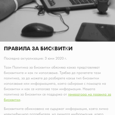
ПРАВИЛА ЗА БИСКВИТКИ
Последна актуализация: 3 юни 2020 г.
Тази Политика за бисквитки обяснява какво представляват
бисквитките и как ги използваме. Трябва да прочетете тази
политика, за да можете да разберете какъв тип бисквитки
използваме или информацията, която събираме с помощта на
бисквитки и как се използва тази информация. Нашата
политика за бисквитки се поддържа от
генератора на правила за
бисквитки
.
Бисквитките обикновено не съдържат информация, която лично
идентифицира потребителя, но личната информация, която