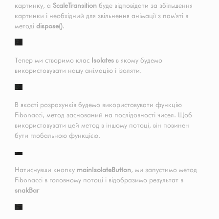
картинку, а
ScaleTransition
буде відповідати за збільшення
картинки і необхідний для звільнення анімації з пам'яті в
методі
dispose()
.
Тепер ми створимо клас
Isolates
в якому будемо
використовувати нашу анімацію і ізоляти.
В якості розрахунків будемо використовувати функцію
Fibonacci, метод заснований на послідовності чисел. Щоб
використовувати цей метод в іншому потоці, він повинен
бути глобальною функцією.
Натиснувши кнопку
mainIsolateButton
, ми запустимо метод
Fibonacci в головному потоці і відобразимо результат в
snakBar