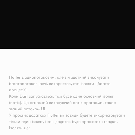
Flutter є однопотоковим, але він здатний виконувати
багатопотокові речі, використовуючи ізоляти (багато
процесів).
Коли Dart запускається, там буде один основний ізолят
(потік). Це основний виконуючий потік програми, також
званий потоком UI.
У простих додатках Flutter ви завжди будете використовувати
тільки один ізолят, і ваш додаток буде працювати гладко.
Ізоляти-це: