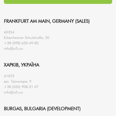
FRANKFURT AM MAIN, GERMANY (SALES)
60354
Eckenheimer Schulstraße, 20
+38 (098) 630-49-85
info@a5.ua
ХАРКІВ, УКРАЇНА
61023
вул. Трінклера, 9
+38 (050) 908-31-07
info@a5.ua
BURGAS, BULGARIA (DEVELOPMENT)