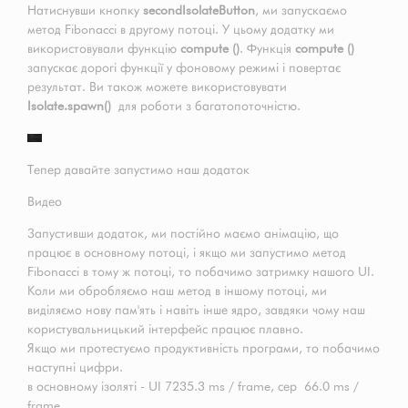
Натиснувши кнопку
secondIsolateButton
, ми запускаємо
метод Fibonacci в другому потоці. У цьому додатку ми
використовували функцію
compute ()
. Функція
compute ()
запускає дорогі функції у фоновому режимі і повертає
результат. Ви також можете використовувати
Isolate.spawn()
для роботи з багатопоточністю.
Тепер давайте запустимо наш додаток
Видео
Запустивши додаток, ми постійно маємо анімацію, що
працює в основному потоці, і якщо ми запустимо метод
Fibonacci в тому ж потоці, то побачимо затримку нашого UI.
Коли ми обробляємо наш метод в іншому потоці, ми
виділяємо нову пам'ять і навіть інше ядро, завдяки чому наш
користувальницький інтерфейс працює плавно.
Якщо ми протестуємо продуктивність програми, то побачимо
наступні цифри.
в основному ізоляті - UI 7235.3 ms / frame, сер 66.0 ms /
frame.