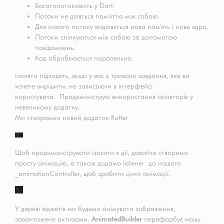
Багатопотоковість у Dart.
Потоки не діляться пам'яттю між собою.
Для нового потоку виділяється нова пам'ять і нове ядро.
Потоки спілкуються між собою за допомогою
повідомлень.
Код оброблюється паралельно.
Ізоляти підходять, якщо у вас є тривале завдання, яке ви
хочете вирішити, не зависаючи в інтерфейсі
користувача. Продемонструю використання ізоляторів у
невеликому додатку.
Ми створюємо новий додаток flutter
Щоб продемонструвати ізоляти в дії, давайте створимо
просту анімацію, а також додамо listener до нашого
_animationController, щоб зробити цикл анімації.
У дереві віджетів ми будемо анімувати зображення,
завантажене активами.
AnimatedBuilder
перефарбує нашу