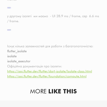
у другому ізоляті ми маємо - UI 28.9 ms / frame, сер 6.6 ms
/ frame.
Існує кілька залежностей для роботи з багатопоточністю:
flutter_isolate
isolate
isolate_executor
Офіційна документація про ізоляти:
https://api.flutter.dev/flutter/dart-isolate/Isolate-class.html
https://api.flutter.dev/flutter/foundation/compute.html
MORE
LIKE THIS