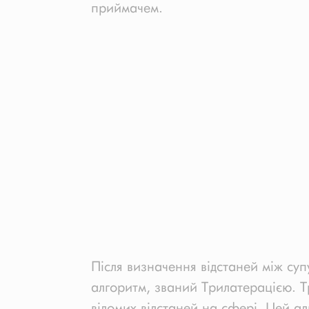
приймачем.
Після визначення відстаней між су
алгоритм, званий Трилатерацією. Т
відомих відстаней на сфері. Цей ал