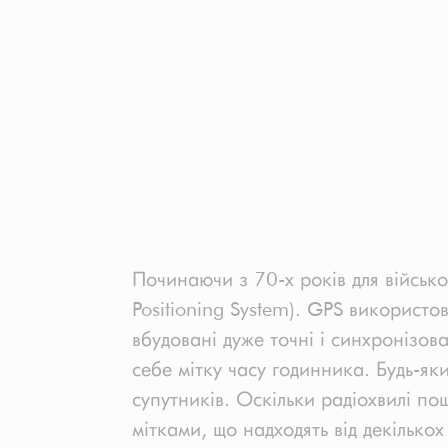
Починаючи з 70-х років для військов
Positioning System). GPS використо
вбудовані дуже точні і синхронізов
себе мітку часу годинника. Будь-я
супутників. Оскільки радіохвилі п
мітками, що надходять від декілько