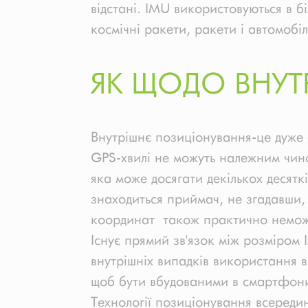
відстані. IMU використовуються в б
космічні ракети, ракети і автомобіл
ЯК ЩОДО ВНУТ
Внутрішнє позиціонування-це дуже с
GPS-хвилі не можуть належним чином
яка може досягати декількох десятк
знаходиться приймач, не згадавши, 
координат також практично неможли
Існує прямий зв'язок між розміром 
внутрішніх випадків використання 
щоб бути вбудованими в смартфони
Технології позиціонування всередин