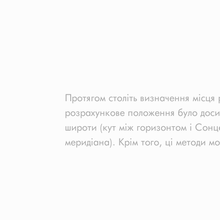
Протягом століть визначення місця 
розрахункове положення було доси
широти (кут між горизонтом і Сонцем
меридіана). Крім того, ці методи м