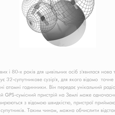
их і 80-х років для цивільних осіб з'явилася нова
вує 32-супутникове сузір'я, для якого відомо точн
ані атомні годинники. Він передає унікальний раді
кий GPS-сумісний пристрій на Землі може одночасн
оширюються з відомою швидкістю, пристрої приймаю
х супутників. Таким чином, можна обчислити відста