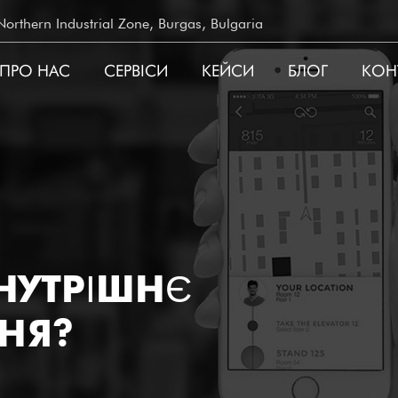
rthern Industrial Zone, Burgas, Bulgaria
ПРО НАС
СЕРВIСИ
КЕЙСИ
БЛОГ
КОН
ATION
НУТРІШНЄ
НЯ?