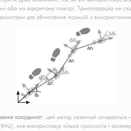
і або на відкритому повітрі. Трилатерацію не слід
езистами для обчислення позицій з використанням 
лення координат
: цей метод зазвичай опирається 
IMU), яке використовує кілька гіроскопів і акселе