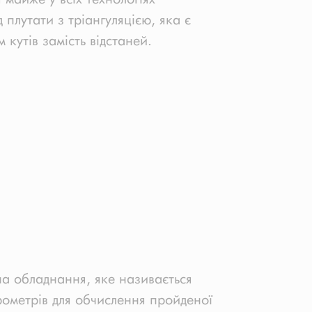
 плутати з тріангуляцією, яка є
кутів замість відстаней.
на обладнання, яке називається
рометрів для обчислення пройденої