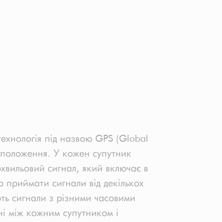
 технологія під назвою GPS (Global
е положення. У кожен супутник
охвильовий сигнал, який включає в
о приймати сигнали від декількох
ть сигнали з різними часовими
ні між кожним супутником і