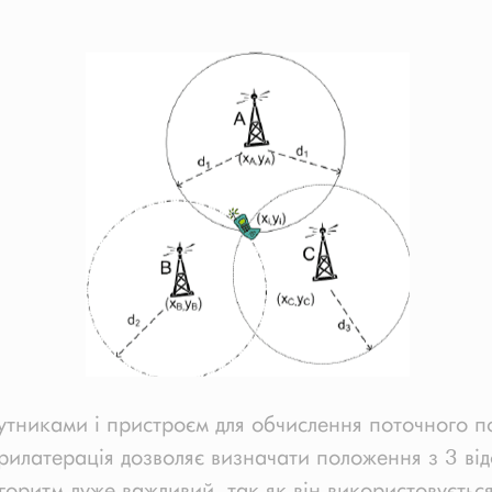
путниками і пристроєм для обчислення поточного 
рилатерація дозволяє визначати положення з 3 від
горитм дуже важливий, так як він використовується