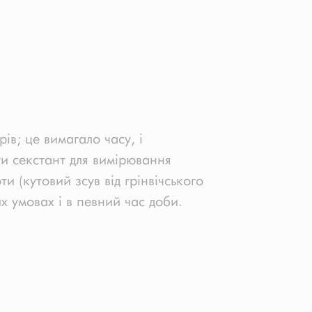
ів; це вимагало часу, і
и секстант для вимірювання
и (кутовий зсув від грінвічського
х умовах і в певний час доби.