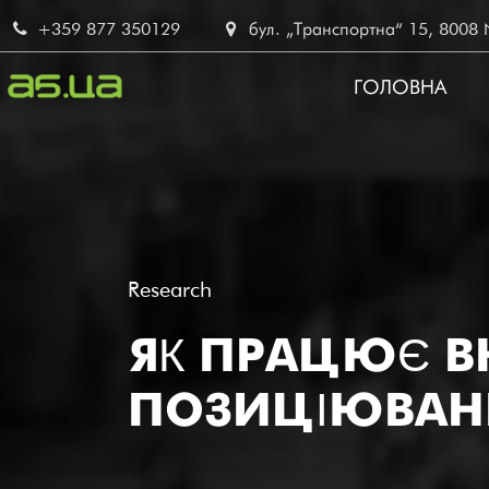
Перейти
+359 877 350129
бул. „Транспортна“ 15, 8008 No
до
основного
ГОЛОВНА
вмісту
MAIN
NAVIG
UK
Research
ЯК ПРАЦЮЄ В
ПОЗИЦІЮВАН