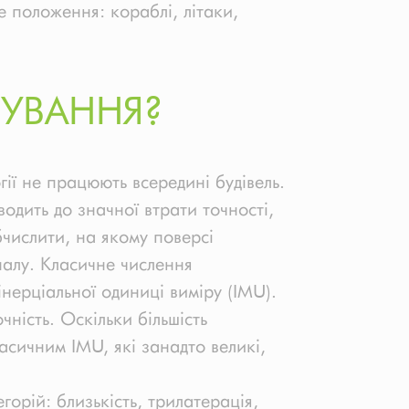
е положення: кораблі, літаки,
УВАННЯ?
ії не працюють всередині будівель.
одить до значної втрати точності,
бчислити, на якому поверсі
налу. Класичне числення
ерціальної одиниці виміру (IMU).
ність. Оскільки більшість
сичним IMU, які занадто великі,
горій: близькість, трилатерація,