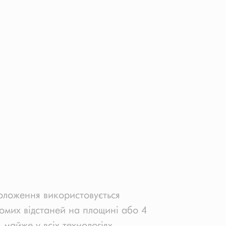
положення використовується
омих відстаней на площині або 4
 майже у всіх технологіях