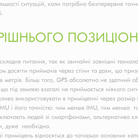
ільшості ситуацій, коли потрібно безперервне точн
і.
РІШНЬОГО ПОЗИЦІОН
кладне питання, так як звичайні зовнішні технолог
 досягти приймачів через стіни та дахи, що призв
ів метрів. Більш того, GPS абсолютно не здатний о
що під землею взагалі не приймається ніякого сиг
во використовувати в приміщенні через розмір ін
IMU і його точністю: чим менше IMU, тим менша точ
включають людей зі смартфонами, альтернатива кла
, дуже необхідна.
і приміщень відносяться до чотирьох основних кате