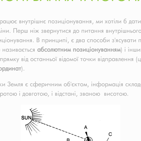
рацює внутрішнє позиціонування, ми хотіли б дати
міни. Перш ніж звернутися до питання внутрішньог
иціонування. В принципі, є два способи з'ясувати
е називається
абсолютним позиціонуванням
) і інш
апрямку від останньої відомої точки відправлення (
ординат
).
ьки Земля є сферичним об'єктом, інформація скла
иротою і довготою, і відстані, званою висотою.