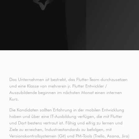
Das Unternehmen ist bestrebt, das Flutter-Team durchzusetzen
und eine Klasse von mehreren jr. Flutter Entwickler /
Auszubildende beginnen im nächsten Monat einen internen
Kurs.
Die Kandidaten sollten Erfahrung in der mobilen Entwicklung
haben und über eine IT-Ausbildung verfügen, die mit Flutter
und Dart bestens vertraut ist. Fähig und eifrig zu lernen und
Ziele zu erreichen, Industriestandards zu befolgen, mit
Versionskontrollsystemen (Git) und PM-Tools (Trello, Asana, Jira)