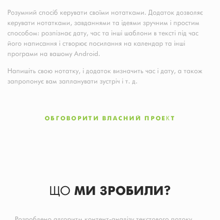
Розумний спосіб керувати своїми нотатками. Додаток дозволяє
керувати нотатками, завданнями та ідеями зручним і простим
способом: розпізнає дату, час та інші шаблони в тексті під час
його написання і створює посилання на календар та інші
програми на вашому Android.
Напишіть свою нотатку, і додаток визначить час і дату, а також
запропонує вам запланувати зустріч і т. д.
ОБГОВОРИТИ ВЛАСНИЙ ПРОЕКТ
ЩО
МИ ЗРОБИЛИ?
Розроблено алгоритм контент-аналізу текстового потоку.