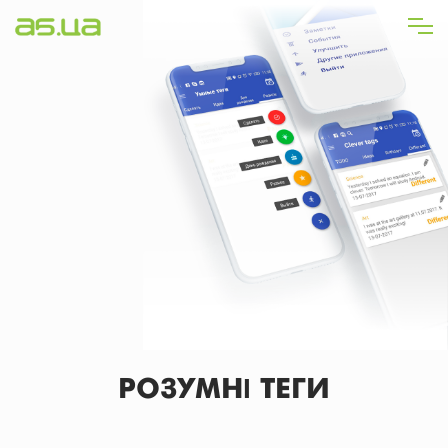
Перейти
до
основного
вмісту
РОЗУМНІ ТЕГИ