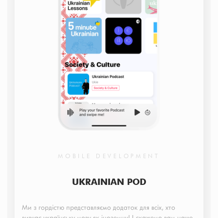
MOBILE DEVELOPMENT
UKRAINIAN POD
Ми з гордістю представляємо додаток для всіх, хто
вивчає українську мову як іноземну! І скажемо вам наше