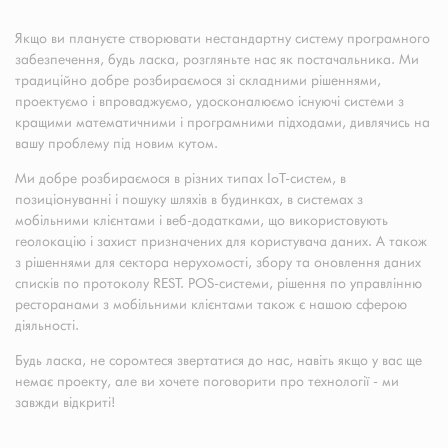
Якщо ви плануєте створювати нестандартну систему програмного
забезпечення, будь ласка, розгляньте нас як постачальника. Ми
традиційно добре розбираємося зі складними рішеннями,
проектуємо і впроваджуємо, удосконалюємо існуючі системи з
кращими математичними і програмними підходами, дивлячись на
вашу проблему під новим кутом.
Ми добре розбираємося в різних типах IoT-систем, в
позиціонуванні і пошуку шляхів в будинках, в системах з
мобільними клієнтами і веб-додатками, що використовують
геолокацію і захист призначених для користувача даних. А також
з рішеннями для сектора нерухомості, збору та оновлення даних
списків по протоколу REST. POS-системи, рішення по управлінню
ресторанами з мобільними клієнтами також є нашою сферою
діяльності.
Будь ласка, не соромтеся звертатися до нас, навіть якщо у вас ще
немає проекту, але ви хочете поговорити про технології - ми
завжди відкриті!