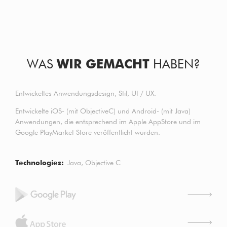
WAS
WIR GEMACHT
HABEN?
Entwickeltes Anwendungsdesign, Stil, UI / UX.
Entwickelte iOS- (mit ObjectiveC) und Android- (mit Java)
Anwendungen, die entsprechend im Apple AppStore und im
Google PlayMarket Store veröffentlicht wurden.
Technologies
Java
Objective C