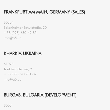
FRANKFURT AM MAIN, GERMANY (SALES)
60354
Eckenheimer Schulstraße, 20
+38 (098) 630-49-85
info@a5.ua
KHARKIV, UKRAINA
61023
Trinklera Strasse, 9
+38 (050) 908-31-07
info@a5.ua
BURGAS, BULGARIA (DEVELOPMENT)
8008