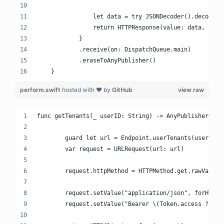
                let data = try JSONDecoder().decode(T
                return HTTPResponse(value: data, resp
            }
            .receive(on: DispatchQueue.main)
            .eraseToAnyPublisher()
    }
perform.swift
hosted with ❤ by
GitHub
view raw
func getTenants(_ userID: String) -> AnyPublisher<[Te
        guard let url = Endpoint.userTenants(userID).
        var request = URLRequest(url: url)
        request.httpMethod = HTTPMethod.get.rawValue
        request.setValue("application/json", forHTTPH
        request.setValue("Bearer \(Token.access ?? ""