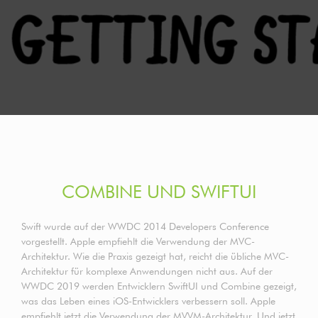
COMBINE UND SWIFTUI
Swift wurde auf der WWDC 2014 Developers Conference
vorgestellt. Apple empfiehlt die Verwendung der MVC-
Architektur. Wie die Praxis gezeigt hat, reicht die übliche MVC-
Architektur für komplexe Anwendungen nicht aus. Auf der
WWDC 2019 werden Entwicklern SwiftUI und Combine gezeigt,
was das Leben eines iOS-Entwicklers verbessern soll. Apple
empfiehlt jetzt die Verwendung der MVVM-Architektur. Und jetzt