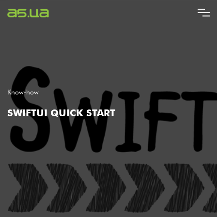
Direkt
zum
Inhalt
Know-how
SWIFTUI QUICK START