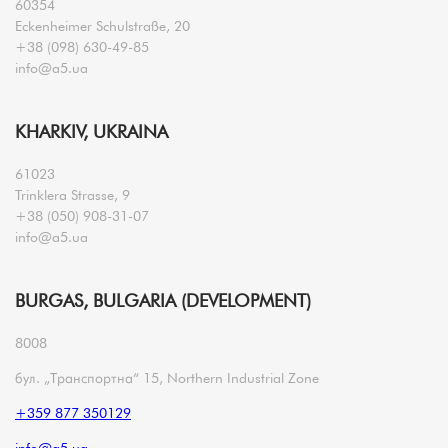
60354
Eckenheimer Schulstraße, 20
+38 (098) 630-49-85
info@a5.ua
KHARKIV, UKRAINA
61023
Trinklera Strasse, 9
+38 (050) 908-31-07
info@a5.ua
BURGAS, BULGARIA (DEVELOPMENT)
8008
бул. „Транспортна“ 15, Northern Industrial Zone
+359 877 350129