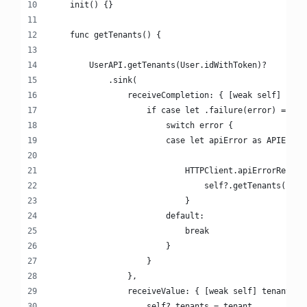
    init() {}
    func getTenants() {
        UserAPI.getTenants(User.idWithToken)?
            .sink(
                receiveCompletion: { [weak self] comp
                    if case let .failure(error) = com
                        switch error {
                        case let apiError as APIError
                            HTTPClient.apiErrorRefres
                                self?.getTenants()
                            }
                        default:
                            break
                        }
                    }
                },
                receiveValue: { [weak self] tenant in
                    self?.tenants = tenant