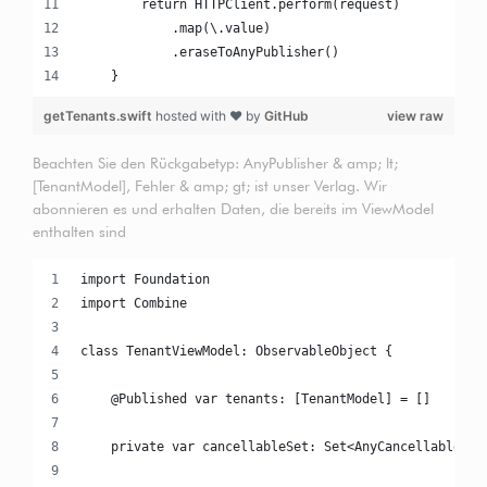
        return HTTPClient.perform(request)
            .map(\.value)
            .eraseToAnyPublisher()
    }
getTenants.swift
hosted with ❤ by
GitHub
view raw
Beachten Sie den Rückgabetyp: AnyPublisher & amp; lt;
[TenantModel], Fehler & amp; gt; ist unser Verlag. Wir
abonnieren es und erhalten Daten, die bereits im ViewModel
enthalten sind
import Foundation
import Combine
class TenantViewModel: ObservableObject {
    @Published var tenants: [TenantModel] = []
    private var cancellableSet: Set<AnyCancellable> =