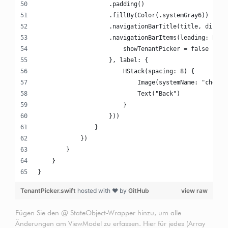
                    .padding()
                    .fillBy(Color(.systemGray6))
                    .navigationBarTitle(title, displa
                    .navigationBarItems(leading: Butt
                        showTenantPicker = false
                    }, label: {
                        HStack(spacing: 8) {
                            Image(systemName: "chevro
                            Text("Back")
                        }
                    }))
                }
            })
        }
    }
}
TenantPicker.swift
hosted with ❤ by
GitHub
view raw
Fügen Sie den @ StateObject-Wrapper hinzu, um alle
Änderungen am ViewModel zu erfassen. Hier für jedes (Array