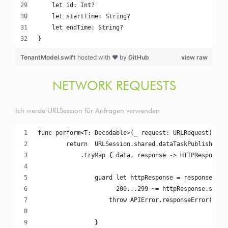
    let id: Int?
    let startTime: String?
    let endTime: String?
}
TenantModel.swift
hosted with ❤ by
GitHub
view raw
NETWORK REQUESTS
Ich werde URLSession für Anfragen verwenden
func perform<T: Decodable>(_ request: URLRequest) -> 
        return  URLSession.shared.dataTaskPublisher(f
            .tryMap { data, response -> HTTPResponse<
                guard let httpResponse = response as?
                      200...299 ~= httpResponse.statu
                    throw APIError.responseError(((re
                                                  Str
                }