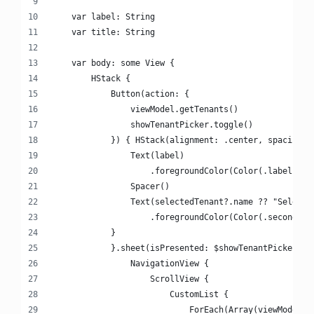
    var label: String
    var title: String
    var body: some View {
        HStack {
            Button(action: {
                viewModel.getTenants()
                showTenantPicker.toggle()
            }) { HStack(alignment: .center, spacing: 
                Text(label)
                    .foregroundColor(Color(.label))
                Spacer()
                Text(selectedTenant?.name ?? "Select 
                    .foregroundColor(Color(.secondary
            }
            }.sheet(isPresented: $showTenantPicker, c
                NavigationView {
                    ScrollView {
                        CustomList {
                            ForEach(Array(viewModel.t