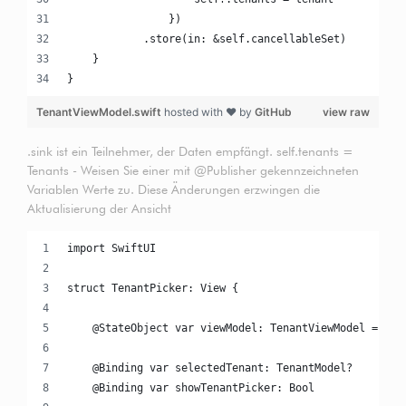
                })
            .store(in: &self.cancellableSet)
    }
}
TenantViewModel.swift
hosted with ❤ by
GitHub
view raw
.sink ist ein Teilnehmer, der Daten empfängt. self.tenants =
Tenants - Weisen Sie einer mit @Publisher gekennzeichneten
Variablen Werte zu. Diese Änderungen erzwingen die
Aktualisierung der Ansicht
import SwiftUI
struct TenantPicker: View {
    @StateObject var viewModel: TenantViewModel = Ten
    @Binding var selectedTenant: TenantModel?
    @Binding var showTenantPicker: Bool