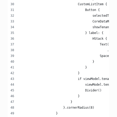
                                CustomListItem {
                                    Button {
                                        selectedTenan
                                        CoreDataManag
                                        showTenantPic
                                    } label: {
                                        HStack {
                                            Text("\(t
                                                .fore
                                            Spacer()
                                        }
                                    }
                                }
                                if viewModel.tenants.
                                    viewModel.tenants
                                    Divider()
                                }
                            }
                        }.cornerRadius(8)
                    }