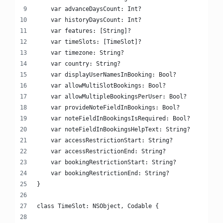
    var advanceDaysCount: Int?
    var historyDaysCount: Int?
    var features: [String]?
    var timeSlots: [TimeSlot]?
    var timezone: String?
    var country: String?
    var displayUserNamesInBooking: Bool?
    var allowMultiSlotBookings: Bool?
    var allowMultipleBookingsPerUser: Bool?
    var provideNoteFieldInBookings: Bool?
    var noteFieldInBookingsIsRequired: Bool?
    var noteFieldInBookingsHelpText: String?
    var accessRestrictionStart: String?
    var accessRestrictionEnd: String?
    var bookingRestrictionStart: String?
    var bookingRestrictionEnd: String?
}
class TimeSlot: NSObject, Codable {