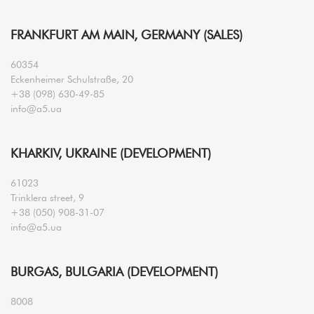
FRANKFURT AM MAIN, GERMANY (SALES)
60354
Eckenheimer Schulstraße, 20
+38 (098) 630-49-85
info@a5.ua
KHARKIV, UKRAINE (DEVELOPMENT)
61023
Trinklera street, 9
+38 (050) 908-31-07
info@a5.ua
BURGAS, BULGARIA (DEVELOPMENT)
8008