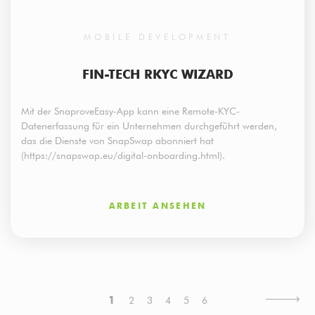
MOBILE DEVELOPMENT
FIN-TECH RKYC WIZARD
Mit der SnaproveEasy-App kann eine Remote-KYC-
Datenerfassung für ein Unternehmen durchgeführt werden,
das die Dienste von SnapSwap abonniert hat
(https://snapswap.eu/digital-onboarding.html).
ARBEIT ANSEHEN
Aktuelle
1
Seite
2
Seite
3
Seite
4
Seite
5
Seite
6
SEITENNUMMERIERUNG
Seite