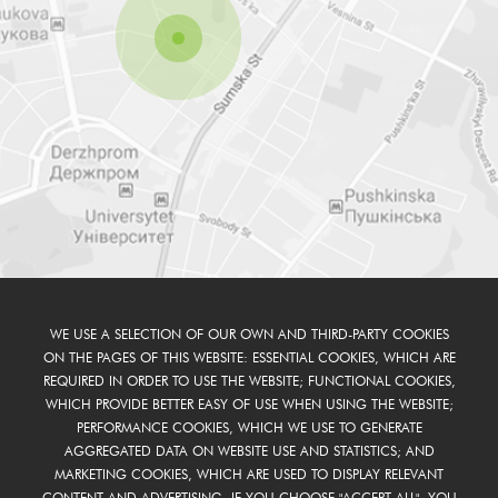
WE USE A SELECTION OF OUR OWN AND THIRD-PARTY COOKIES
ON THE PAGES OF THIS WEBSITE: ESSENTIAL COOKIES, WHICH ARE
REQUIRED IN ORDER TO USE THE WEBSITE; FUNCTIONAL COOKIES,
WHICH PROVIDE BETTER EASY OF USE WHEN USING THE WEBSITE;
PERFORMANCE COOKIES, WHICH WE USE TO GENERATE
AGGREGATED DATA ON WEBSITE USE AND STATISTICS; AND
MARKETING COOKIES, WHICH ARE USED TO DISPLAY RELEVANT
CONTENT AND ADVERTISING. IF YOU CHOOSE "ACCEPT ALL", YOU