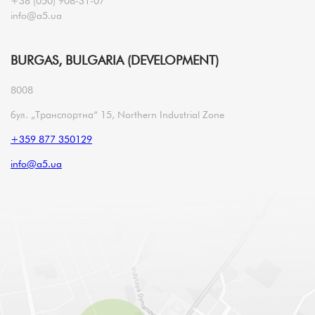
+38 (050) 908-31-07
info@a5.ua
BURGAS, BULGARIA (DEVELOPMENT)
8008
бул. „Транспортна“ 15, Northern Industrial Zone
+359 877 350129
info@a5.ua