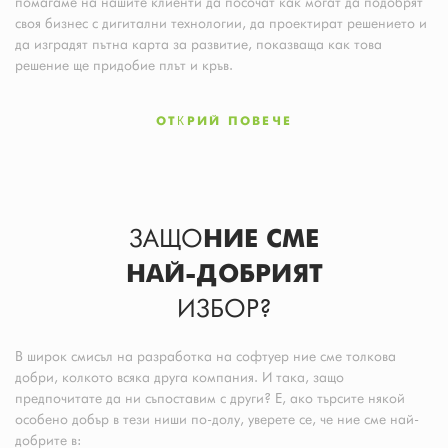
помагаме на нашите клиенти да посочат как могат да подобрят
своя бизнес с дигитални технологии, да проектират решението и
да изградят пътна карта за развитие, показваща как това
решение ще придобие плът и кръв.
ОТКРИЙ ПОВЕЧЕ
ЗАЩО
НИЕ СМЕ
НАЙ-ДОБРИЯТ
ИЗБОР?
В широк смисъл на разработка на софтуер ние сме толкова
добри, колкото всяка друга компания. И така, защо
предпочитате да ни съпоставим с други? Е, ако търсите някой
особено добър в тези ниши по-долу, уверете се, че ние сме най-
добрите в: