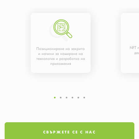
NFT 
Позициониране на закрито
де
и начини за намиране на
технология и разработка на
приложения
СВЪРЖЕТЕ СЕ С НАС