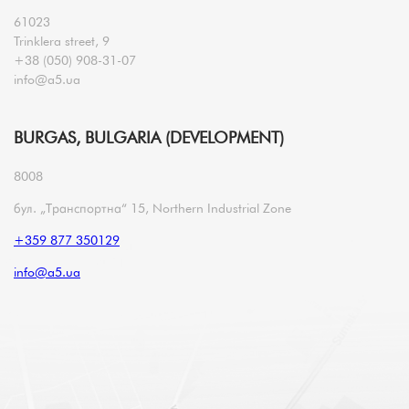
61023
Trinklera street, 9
+38 (050) 908-31-07
info@a5.ua
BURGAS, BULGARIA (DEVELOPMENT)
8008
бул. „Транспортна“ 15, Northern Industrial Zone
+359 877 350129
info@a5.ua