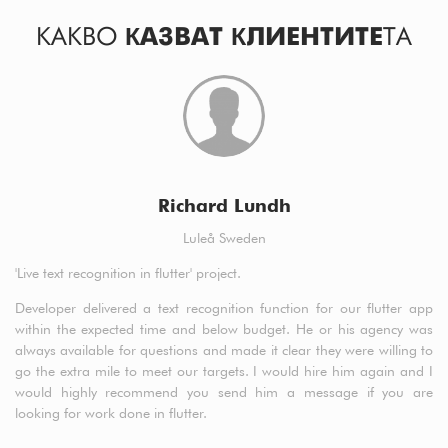
КАКВО
КАЗВАТ КЛИЕНТИТЕ
ТА
Richard Lundh
Luleå Sweden
'Live text recognition in flutter' project.
a5
cl
Developer delivered a text recognition function for our flutter app
t
within the expected time and below budget. He or his agency was
de
always available for questions and made it clear they were willing to
fr
go the extra mile to meet our targets. I would hire him again and I
would highly recommend you send him a message if you are
looking for work done in flutter.