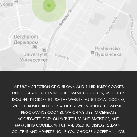
WE USE A SELECTION OF OUR OWN AND THIRD-PARTY COOKIES
ON THE PAGES OF THIS WEBSITE: ESSENTIAL COOKIES, WHICH ARE
REQUIRED IN ORDER TO USE THE WEBSITE; FUNCTIONAL COOKIES,
WHICH PROVIDE BETTER EASY OF USE WHEN USING THE WEBSITE;
PERFORMANCE COOKIES, WHICH WE USE TO GENERATE
AGGREGATED DATA ON WEBSITE USE AND STATISTICS; AND
MARKETING COOKIES, WHICH ARE USED TO DISPLAY RELEVANT
CONTENT AND ADVERTISING. IF YOU CHOOSE "ACCEPT ALL", YOU