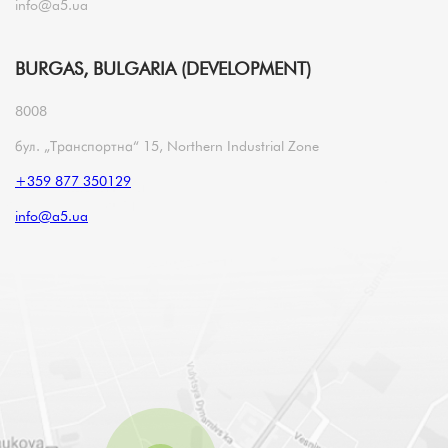
info@a5.ua
BURGAS, BULGARIA (DEVELOPMENT)
8008
бул. „Транспортна“ 15, Northern Industrial Zone
+359 877 350129
info@a5.ua