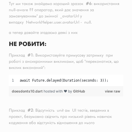
Тут ми також знайдемо хороший зразок
#6
: використання
null-aware ?? оператор, який дає значення за
замовчуванням'' до змінної _avatarUrl у
випадку NetworkHelper.user.avatarUrl - null.
а тепер давайте згадаємо деякі з них
НЕ РОБИТИ:
Приклад
#1
: Використовуйте примусову затримку при
роботі з ансихронними викликами, щоб "переконатися, що
виклик виконаний":
await Future.delayed(Duration(seconds: 3));
doesdonts10.dart
hosted with ❤ by
GitHub
view raw
Приклад
#2
: Відсутність unit ам UI тестів, введених в
проект, безумовно свідчить про низький рівень навичок
кодування або відстуність відношення до нього