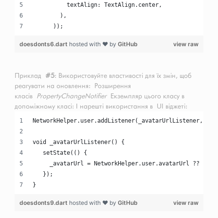
          textAlign: TextAlign.center,
        ),
      ));
doesdonts6.dart
hosted with ❤ by
GitHub
view raw
Приклад
#5
: Використовуйте властивості для їх змін, щоб
реагувати на оновлення: Розширення
класів
PropertyChangeNotifier
Екземпляр цього класу в
допоміжному класі: І нарешті використання в UI віджеті:
NetworkHelper.user.addListener(_avatarUrlListener, ['a
void _avatarUrlListener() {
   setState(() {
     _avatarUrl = NetworkHelper.user.avatarUrl ?? '';
   });
}
doesdonts9.dart
hosted with ❤ by
GitHub
view raw