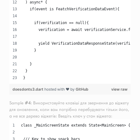
 ) async* {
   if(event is FeatchVerificationDataEvent){
     if(verification == null){
       verification = await verificationService.fetch
       yield VerificationDataResponseState(verificati
     }
   }
 }
}
doesdonts3.dart
hosted with ❤ by
GitHub
view raw
Sample
#4
: Використовуйте клавіші для звернення до віджету
для оновлення, коли вам потрібно перебудувати тільки його,
а не все дерево віджетів: Введіть ключ у стан віджета:
class _MainScreenState extends State<MainScreen> {
 /// Key to show snack bars