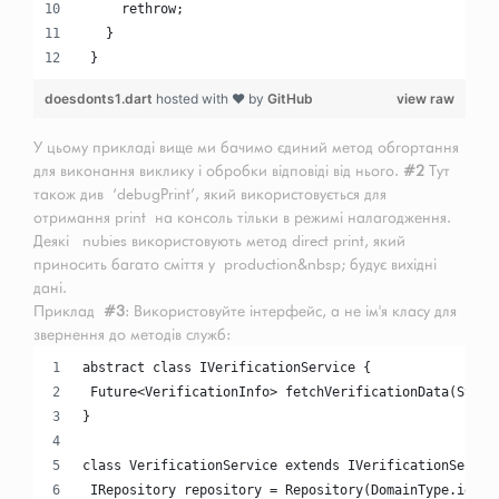
     rethrow;
   }
 }
doesdonts1.dart
hosted with ❤ by
GitHub
view raw
У цьому прикладі вище ми бачимо єдиний метод обгортання
для виконання виклику і обробки відповіді від нього.
#2
Тут
також див ‘debugPrint’, який використовується для
отримання print на консоль тільки в режимі налагодження.
Деякі nubies використовують метод direct print, який
приносить багато сміття у production&nbsp; будує вихідні
дані.
Приклад
#3
: Використовуйте інтерфейс, а не ім'я класу для
звернення до методів служб:
abstract class IVerificationService {
 Future<VerificationInfo> fetchVerificationData(Strin
}
class VerificationService extends IVerificationServic
 IRepository repository = Repository(DomainType.ident