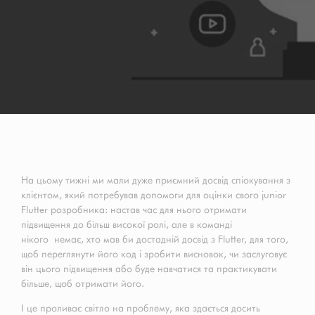
На цьому тижні ми мали дуже приємний досвід спіокування з
клієнтом, який потребував допомоги для оцінки свого junior
Flutter розробника: настав час для нього отримати
підвищення до більш високої ролі, але в команді
нікого немає, хто мав би достадній досвід з Flutter, для того,
щоб переглянути його код і зробити висновок, чи заслуговує
він цього підвищення або буде навчатися та практикувати
більше, щоб отримати його.
І це проливає світло на проблему, яка здається досить