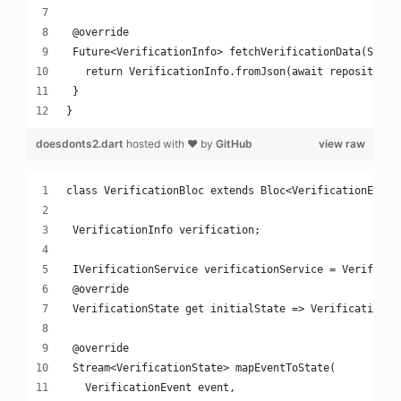
 @override
 Future<VerificationInfo> fetchVerificationData(Strin
   return VerificationInfo.fromJson(await repository.
 }
}
doesdonts2.dart
hosted with ❤ by
GitHub
view raw
class VerificationBloc extends Bloc<VerificationEvent
 VerificationInfo verification;
 IVerificationService verificationService = Verificat
 @override
 VerificationState get initialState => VerificationIn
 @override
 Stream<VerificationState> mapEventToState(
   VerificationEvent event,