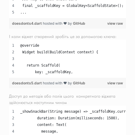
 final _scaffoldKey = GlobalKey<ScaffoldState>();
...
doesdonts4.dart
hosted with ❤ by
GitHub
view raw
І коли віджет створений зробіть це за допомогою ключа:
@override
 Widget build(BuildContext context) {
   return Scaffold(
       key: _scaffoldKey,
doesdonts5.dart
hosted with ❤ by
GitHub
view raw
Доступ до методів або полів цього конкретного віджета
здійснюється наступним чином
_showSnackBar(String message) => _scaffoldKey.currentS
        duration: Duration(milliseconds: 1500),
        content: Text(
          message,