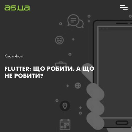
Перейти
до
основного
вмісту
Know-how
FLUTTER: ЩО РОБИТИ, А ЩО
НЕ РОБИТИ?