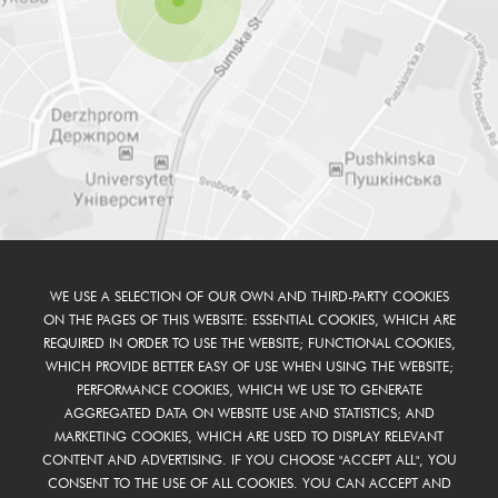
WE USE A SELECTION OF OUR OWN AND THIRD-PARTY COOKIES
ON THE PAGES OF THIS WEBSITE: ESSENTIAL COOKIES, WHICH ARE
REQUIRED IN ORDER TO USE THE WEBSITE; FUNCTIONAL COOKIES,
WHICH PROVIDE BETTER EASY OF USE WHEN USING THE WEBSITE;
PERFORMANCE COOKIES, WHICH WE USE TO GENERATE
AGGREGATED DATA ON WEBSITE USE AND STATISTICS; AND
MARKETING COOKIES, WHICH ARE USED TO DISPLAY RELEVANT
CONTENT AND ADVERTISING. IF YOU CHOOSE "ACCEPT ALL", YOU
CONSENT TO THE USE OF ALL COOKIES. YOU CAN ACCEPT AND