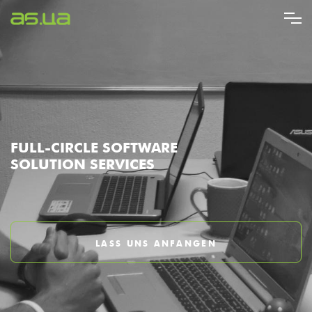
Direkt
zum
Inhalt
FULL-CIRCLE SOFTWARE
SOLUTION SERVICES
LASS UNS ANFANGEN