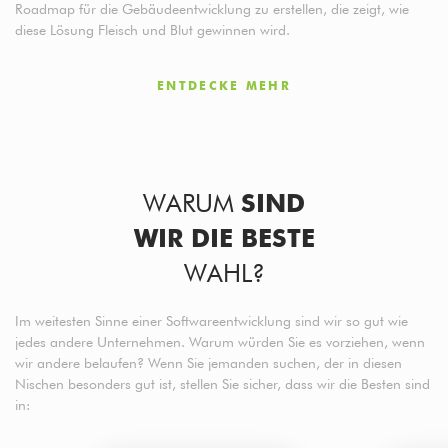
Roadmap für die Gebäudeentwicklung zu erstellen, die zeigt, wie
diese Lösung Fleisch und Blut gewinnen wird.
ENTDECKE MEHR
WARUM
SIND
WIR DIE BESTE
WAHL?
Im weitesten Sinne einer Softwareentwicklung sind wir so gut wie
jedes andere Unternehmen. Warum würden Sie es vorziehen, wenn
wir andere belaufen? Wenn Sie jemanden suchen, der in diesen
Nischen besonders gut ist, stellen Sie sicher, dass wir die Besten sind
in: