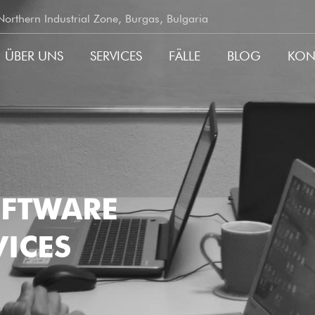
rthern Industrial Zone, Burgas, Bulgaria
ÜBER UNS
SERVICES
FÄLLE
BLOG
KON
ATION
OFTWARE
ICES