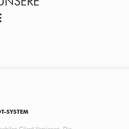
UNSERE
E
T-SYSTEM
obilen Client-Versionen. Die