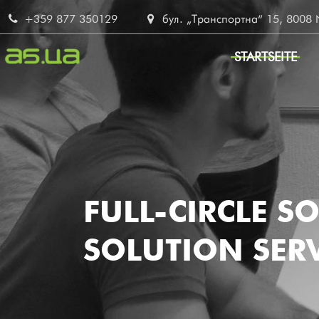
Direkt
+359 877 350129
бул. „Транспортна“ 15, 8008 No
zum
Inhalt
STARTSEITE
MAIN
NAVIG
DE
FULL-CIRCLE S
SOLUTION SERV