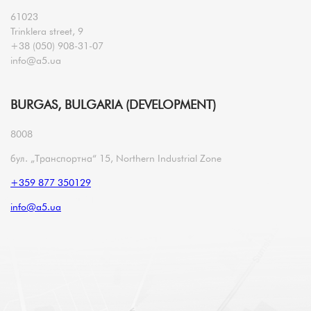
61023
Trinklera street, 9
+38 (050) 908-31-07
info@a5.ua
BURGAS, BULGARIA (DEVELOPMENT)
8008
бул. „Транспортна“ 15, Northern Industrial Zone
+359 877 350129
info@a5.ua