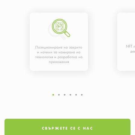
NFT 
Позициониране на закрито
де
и начини за намиране на
технология и разработка на
приложения
СВЪРЖЕТЕ СЕ С НАС