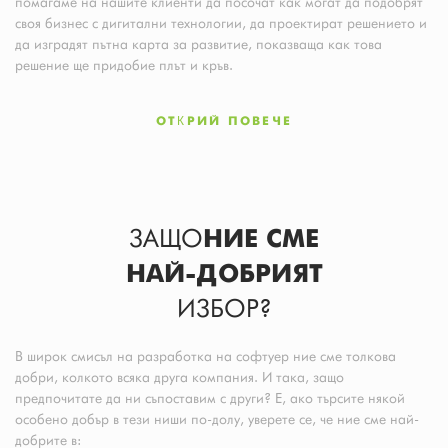
помагаме на нашите клиенти да посочат как могат да подобрят
своя бизнес с дигитални технологии, да проектират решението и
да изградят пътна карта за развитие, показваща как това
решение ще придобие плът и кръв.
ОТКРИЙ ПОВЕЧЕ
ЗАЩО
НИЕ СМЕ
НАЙ-ДОБРИЯТ
ИЗБОР?
В широк смисъл на разработка на софтуер ние сме толкова
добри, колкото всяка друга компания. И така, защо
предпочитате да ни съпоставим с други? Е, ако търсите някой
особено добър в тези ниши по-долу, уверете се, че ние сме най-
добрите в: