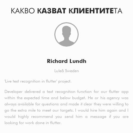
КАКВО
КАЗВАТ КЛИЕНТИТЕ
ТА
Richard Lundh
Luleå Sweden
'Live text recognition in flutter' project.
a5
cl
Developer delivered a text recognition function for our flutter app
t
within the expected time and below budget. He or his agency was
de
always available for questions and made it clear they were willing to
fr
go the extra mile to meet our targets. I would hire him again and I
would highly recommend you send him a message if you are
looking for work done in flutter.