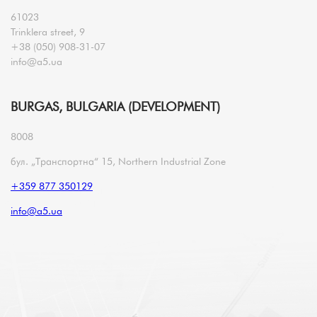
61023
Trinklera street, 9
+38 (050) 908-31-07
info@a5.ua
BURGAS, BULGARIA (DEVELOPMENT)
8008
бул. „Транспортна“ 15, Northern Industrial Zone
+359 877 350129
info@a5.ua