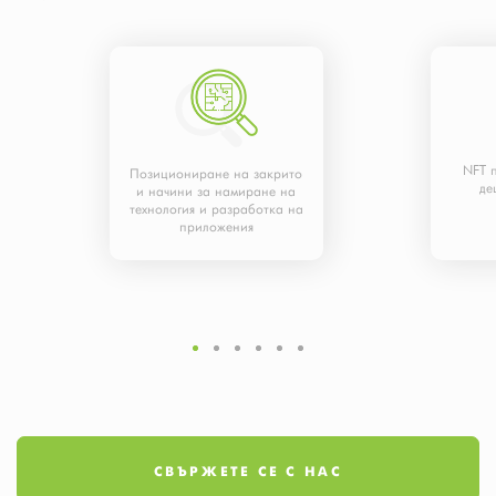
NFT 
Позициониране на закрито
де
и начини за намиране на
технология и разработка на
приложения
СВЪРЖЕТЕ СЕ С НАС