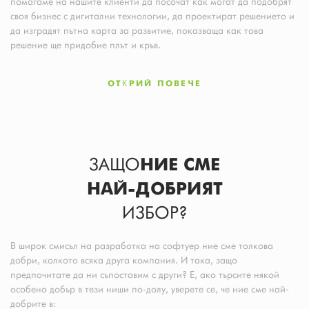
помагаме на нашите клиенти да посочат как могат да подобрят
своя бизнес с дигитални технологии, да проектират решението и
да изградят пътна карта за развитие, показваща как това
решение ще придобие плът и кръв.
ОТКРИЙ ПОВЕЧЕ
ЗАЩО
НИЕ СМЕ
НАЙ-ДОБРИЯТ
ИЗБОР?
В широк смисъл на разработка на софтуер ние сме толкова
добри, колкото всяка друга компания. И така, защо
предпочитате да ни съпоставим с други? Е, ако търсите някой
особено добър в тези ниши по-долу, уверете се, че ние сме най-
добрите в: