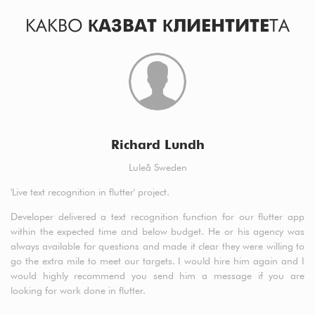
КАКВО
КАЗВАТ КЛИЕНТИТЕ
ТА
Richard Lundh
Luleå Sweden
'Live text recognition in flutter' project.
a5
cl
Developer delivered a text recognition function for our flutter app
t
within the expected time and below budget. He or his agency was
de
always available for questions and made it clear they were willing to
fr
go the extra mile to meet our targets. I would hire him again and I
would highly recommend you send him a message if you are
looking for work done in flutter.