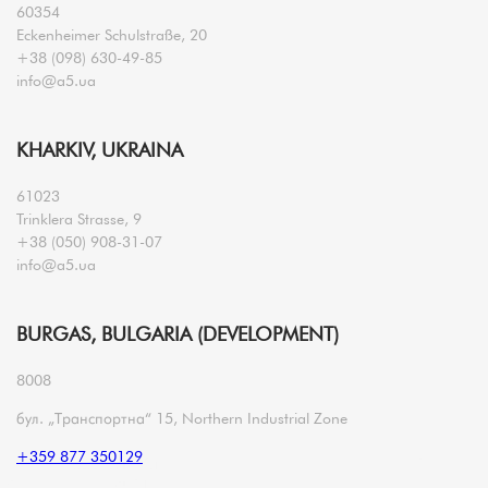
60354
Eckenheimer Schulstraße, 20
+38 (098) 630-49-85
info@a5.ua
KHARKIV, UKRAINA
61023
Trinklera Strasse, 9
+38 (050) 908-31-07
info@a5.ua
BURGAS, BULGARIA (DEVELOPMENT)
8008
бул. „Транспортна“ 15, Northern Industrial Zone
+359 877 350129